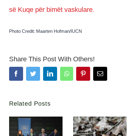
së Kuqe për bimët vaskulare.
Photo Credit: Maarten Hofman/IUCN
Share This Post With Others!
Facebook
Twitter
LinkedIn
Whatsapp
Pinterest
Email
Related Posts