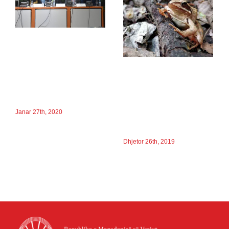
NGJARJA
PËRMBYLLËSE
JANË
E LISTËS SË
PËRFUNDUAR
KUQE
60 VLERËSIME
Janar 27th, 2020
TË SPECIEVE
Dhjetor 26th, 2019