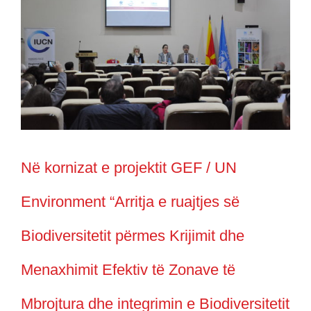
Larger
Image
Në kornizat e projektit GEF / UN
Environment “Arritja e ruajtjes së
Biodiversitetit përmes Krijimit dhe
Menaxhimit Efektiv të Zonave të
Mbrojtura dhe integrimin e Biodiversitetit