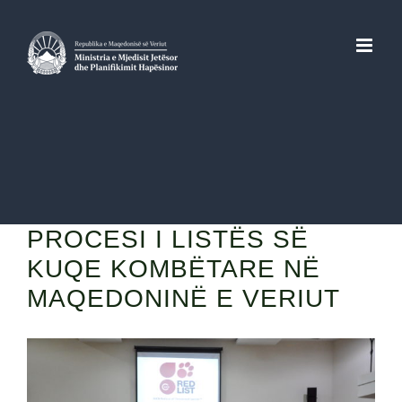
Skip
to
content
PROCESI I LISTËS SË
KUQE KOMBËTARE NË
MAQEDONINË E VERIUT
View