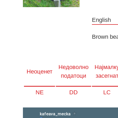
English
Brown be
Недоволно
Најмалк
Неоценет
податоци
засегна
NE
DD
LC