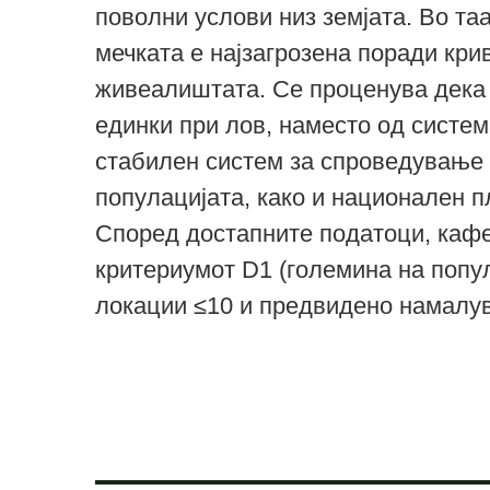
поволни услови низ земјата. Во та
мечката е најзагрозена поради кри
живеалиштата. Се проценува дека 
единки при лов, наместо од систем
стабилен систем за спроведување р
популацијата, како и национален п
Според достапните податоци, кафе
критериумот D1 (големина на попул
локации ≤10 и предвидено намалу