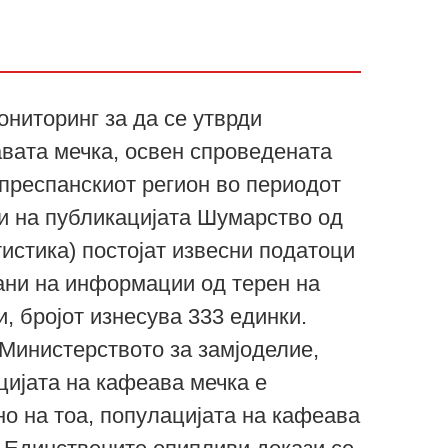
ониторинг за да се утврди
вата мечка, освен спроведената
 преспанскиот регион во периодот
ки на публикацијата Шумарство од
истика) постојат извесни податоци
вани на информации од терен на
, бројот изнесува 333 единки.
Министерството за замјоделие,
цијата на кафеава мечка е
но на тоа, популацијата на кафеава