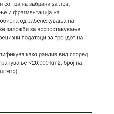
 со трајна забрана за лов,
ање и фрагментација на
 добиена од забележувања на
еќе заложби за воспоставување
рецизни податоци за трендот на
лификува како ранлив вид според
странување <20.000 km2, број на
штето).