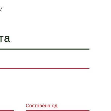
/
та
Составена од