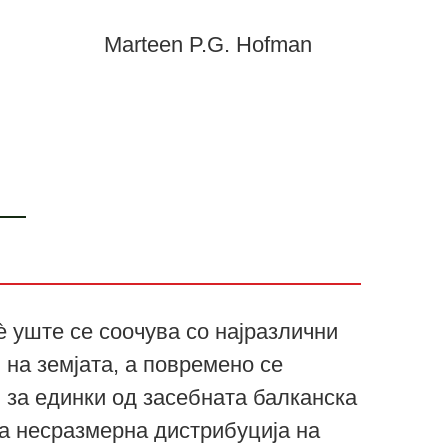
Marteen P.G. Hofman
 уште се соочува со најразлични
 на земјата, а повремено се
и за единки од засебната балканска
на несразмерна дистрибуција на