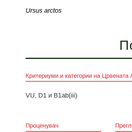
Ursus arctos
П
Критериуми и категории на Црвената 
VU, D1 и B1ab(iii)
Проценувач
Прегл