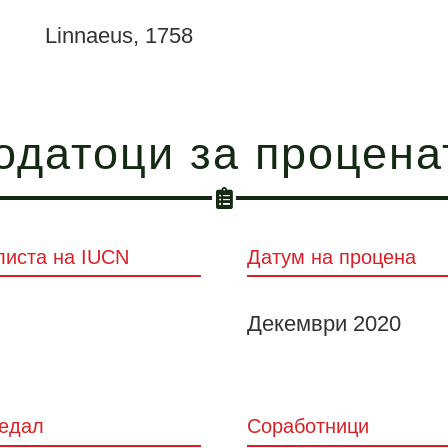
Linnaeus, 1758
одатоци за процена
листа на IUCN
Датум на процена
Декември 2020
едал
Соработници