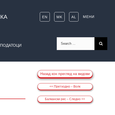
ИКА
МЕНИ
EN
MK
AL
Search
ПОДАТОЦИ
for:
Назад кон преглед на видови
<< Претходно – Волк
Балкански рис – Следно >>