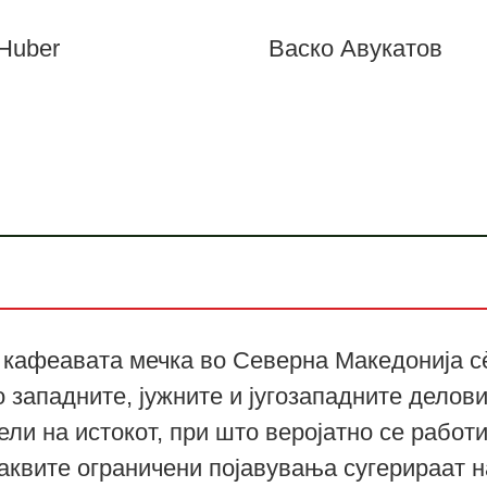
Huber
Васко Авукатов
 кафеавата мечка во Северна Македонија сѐ
 западните, јужните и југозападните делови
ли на истокот, при што веројатно се работ
Ваквите ограничени појавувања сугерираат 