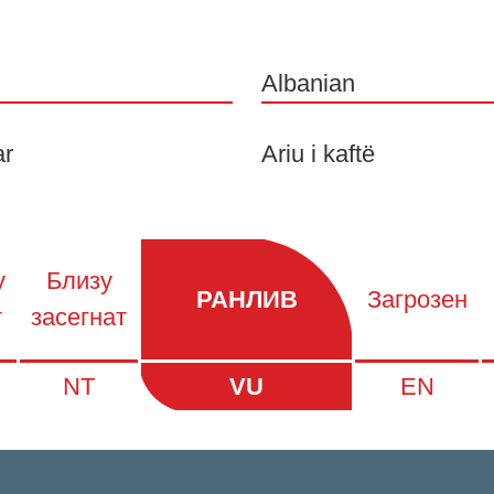
Albanian
ar
Ariu i kaftë
у
Близу
РАНЛИВ
Загрозен
т
засегнат
NT
VU
EN