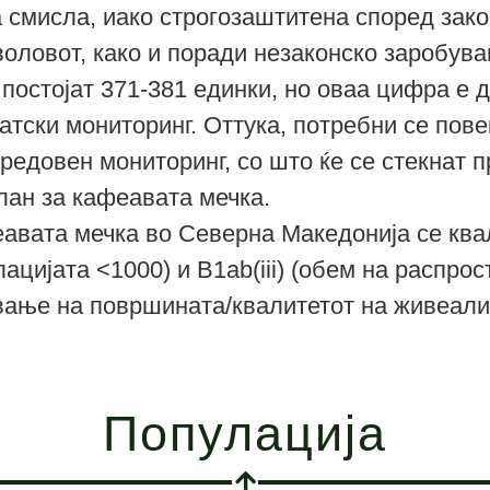
а смисла, иако строгозаштитена според закон
воловот, како и поради незаконско заробув
постојат 371-381 единки, но оваа цифра е
атски мониторинг. Оттука, потребни се пов
едовен мониторинг, со што ќе се стекнат п
лан за кафеавата мечка.
авата мечка во Северна Македонија се ква
ацијата <1000) и B1ab(iii) (обем на распро
вање на површината/квалитетот на живеали
Популација