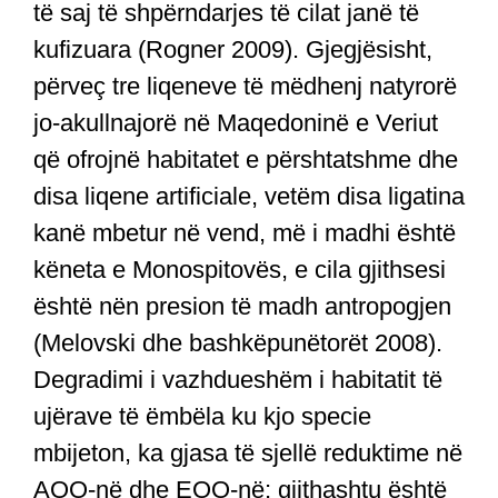
të saj të shpërndarjes të cilat janë të
kufizuara (Rogner 2009). Gjegjësisht,
përveç tre liqeneve të mëdhenj natyrorë
jo-akullnajorë në Maqedoninë e Veriut
që ofrojnë habitatet e përshtatshme dhe
disa liqene artificiale, vetëm disa ligatina
kanë mbetur në vend, më i madhi është
këneta e Monospitovës, e cila gjithsesi
është nën presion të madh antropogjen
(Melovski dhe bashkëpunëtorët 2008).
Degradimi i vazhdueshëm i habitatit të
ujërave të ëmbëla ku kjo specie
mbijeton, ka gjasa të sjellë reduktime në
AOO-në dhe EOO-në; gjithashtu është