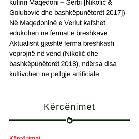
kufirin Maqedoni – Serbi [Nikolić &
Golubović dhe bashkëpunëtorët 2017]).
Në Maqedoninë e Veriut kafshët
edukohen në fermat e breshkave.
Aktualisht gjashtë ferma breshkash
veprojnë në vend (Nikolić dhe
bashkëpunëtorët 2018), ndërsa disa
kultivohen në pellgje artificiale.
Kërcënimet
Kërcënimet