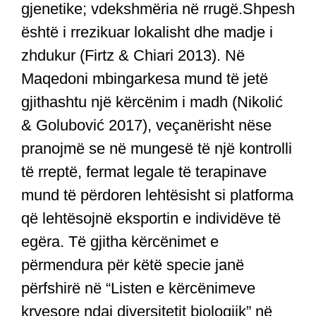
gjenetike; vdekshmëria në rrugë.Shpesh
është i rrezikuar lokalisht dhe madje i
zhdukur (Firtz & Chiari 2013). Në
Maqedoni mbingarkesa mund të jetë
gjithashtu një kërcënim i madh (Nikolić
& Golubović 2017), veçanërisht nëse
pranojmë se në mungesë të një kontrolli
të rreptë, fermat legale të terapinave
mund të përdoren lehtësisht si platforma
që lehtësojnë eksportin e individëve të
egëra. Të gjitha kërcënimet e
përmendura për këtë specie janë
përfshirë në “Listen e kërcënimeve
kryesore ndaj diversitetit biologjik” në