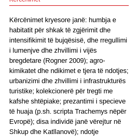
Kërcënimet kryesore janë: humbja e
habitatit për shkak të zgjërimit dhe
intensifikimit të bujqësisë, dhe rregullimi
i lumenjve dhe zhvillimi i vijës
bregdetare (Rogner 2009); agro-
kimikatet dhe ndikimet e tjera të ndotjes;
urbanizimi dhe zhvillimi i infrastrukturës
turistike; kolekcionerë për tregti me
kafshe shtëpiake; prezantimi i specieve
të huaja (p.sh. scripta Trachemys nëpër
Evropë); disa individë janë vërejtur në
Shkup dhe Katllanovë); ndotje