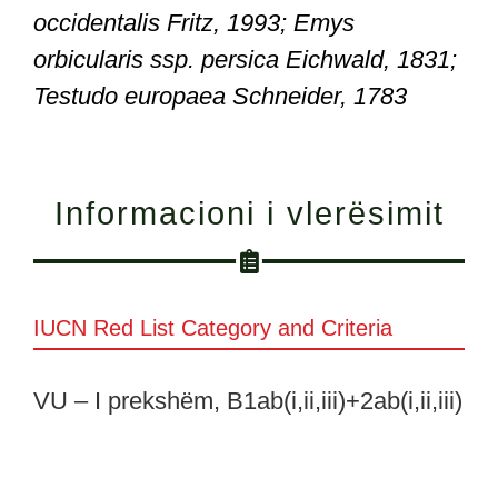
occidentalis Fritz, 1993; Emys
orbicularis ssp. persica Eichwald, 1831;
Testudo europaea Schneider, 1783
Informacioni i vlerësimit
IUCN Red List Category and Criteria
VU – I prekshëm, B1ab(i,ii,iii)+2ab(i,ii,iii)