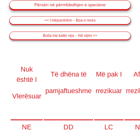
Përsëri në përmbledhjen e specieve
<< I mëparshëm – Boa e reres
Bolla me katër vija – Në vijim >>
Nuk
Të dhëna të
Më pak I
Af
është I
pamjaftueshme
rrezikuar
rrezi
Vlerësuar
NE
DD
LC
N