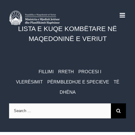
Skip
to
LISTA E KUQE KOMBËTARE NË
content
MAQEDONINË E VERIUT
FILLIMI
RRETH
PROCESI I
VLERËSIMIT
PËRMBLEDHJE E SPECIEVE
TË
DHËNA
Search
for: