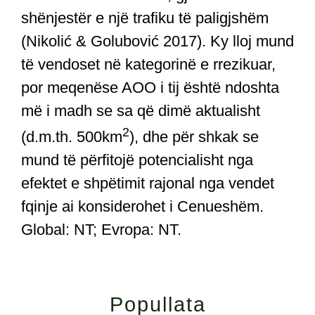
shënjestër e një trafiku të paligjshëm
(Nikolić & Golubović 2017). Ky lloj mund
të vendoset në kategorinë e rrezikuar,
por meqenëse AOO i tij është ndoshta
më i madh se sa që dimë aktualisht
2
(d.m.th. 500km
), dhe për shkak se
mund të përfitojë potencialisht nga
efektet e shpëtimit rajonal nga vendet
fqinje ai konsiderohet i Cenueshëm.
Global: NT; Evropa: NT.
Popullata