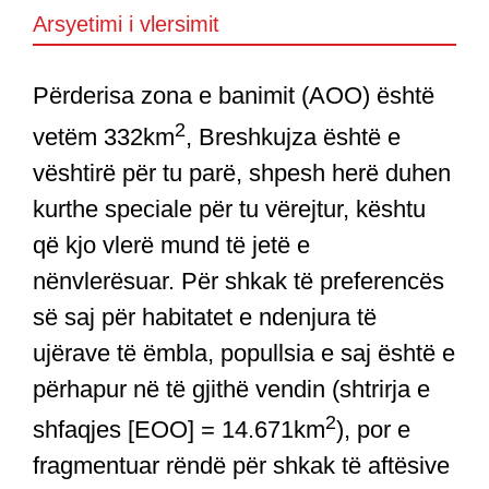
Arsyetimi i vlersimit
Përderisa zona e banimit (AOO) është
2
vetëm 332km
, Breshkujza është e
vështirë për tu parë, shpesh herë duhen
kurthe speciale për tu vërejtur, kështu
që kjo vlerë mund të jetë e
nënvlerësuar. Për shkak të preferencës
së saj për habitatet e ndenjura të
ujërave të ëmbla, popullsia e saj është e
përhapur në të gjithë vendin (shtrirja e
2
shfaqjes [EOO] = 14.671km
), por e
fragmentuar rëndë për shkak të aftësive