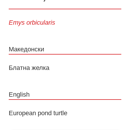
Emys orbicularis
Македонски
Блатна желка
English
European pond turtle