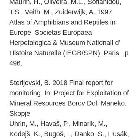
Maurin, H., Oliveira, M.L., Sofianidou,
T.S., Veith, M., Zuiderwijk, A. 1997.
Atlas of Amphibians and Reptiles in
Europe. Societas Europaea
Herpetologica & Museum Nationall d’
Histoire Naturelle (IEGB/SPN). Paris. .p
496.
Sterijovski, B. 2018 Final report for
monitoring. In: Project for Exploitation of
Mineral Resources Borov Dol. Maneko.
Skopje
Uhrin, M., Havaš, P., Minarik, M.,
Kodejš, K., Bugoš, I., Danko, S., Husák,