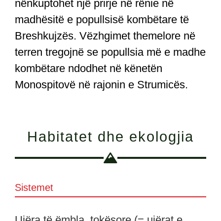
nënkuptohet një prirje në rënie në
madhësitë e popullsisë kombëtare të
Breshkujzës. Vëzhgimet themelore në
terren tregojnë se popullsia më e madhe
kombëtare ndodhet në kënetën
Monospitovë në rajonin e Strumicës.
Habitatet dhe ekologjia
Sistemet
Ujëra të ëmbla, tokësore (= ujërat e